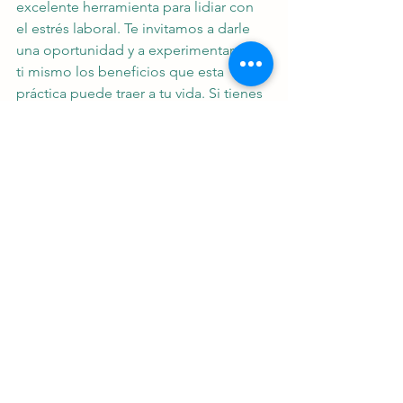
excelente herramienta para lidiar con 
el estrés laboral. Te invitamos a darle 
una oportunidad y a experimentar por 
ti mismo los beneficios que esta 
práctica puede traer a tu vida. Si tienes 
alguna pregunta o necesitas más 
información, nuestro equipo de 
expertos está aquí para ayudarte. No 
dudes en contactarnos.
beneficios del yoga para la salud
yoga para aliviar estrés
yoga para principiantes
yoga en casa sin equipo
yoga para la espalda
yoga online para principiantes