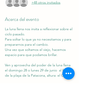
+48 otros invitados
Acerca del evento
La luna llena nos invita a reflexionar sobre el 
ciclo pasado.
Para soltar lo que ya no necesitamos y para 
prepararnos para el cambio.
Una vez que soltamos el viejo, hacemos 
espacio para que podamos brillar.
Ven y aprovecha del poder de la luna llena 
el domingo 28 o lunes 29 de junio  al final 
de la playa de la Patacona, altura: el Ocho.
La clase consiste de una 1h hora de power 
yoga, todos los niveles son bienvenidos.
Hay que llevar:
Mostrar más