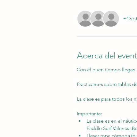
+13 ot
Acerca del even
Con el buen tiempo llegan 
Practicamos sobre tablas d
La clase es para todos los n
Importante:
La clase es en el náuti
Paddle Surf Valencia B
Llevar ropa cómoda (p