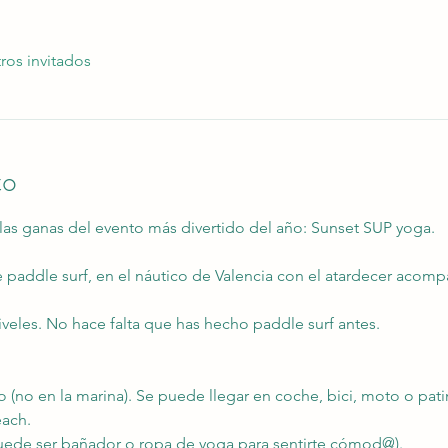
ros invitados
to
las ganas del evento más divertido del año: Sunset SUP yoga.
e paddle surf, en el náutico de Valencia con el atardecer aco
iveles. No hace falta que has hecho paddle surf antes.
co (no en la marina). Se puede llegar en coche, bici, moto o pati
each.
uede ser bañador o ropa de yoga para sentirte cómod@).