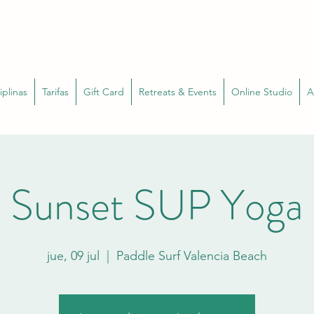
iplinas
Tarifas
Gift Card
Retreats & Events
Online Studio
A
Sunset SUP Yoga
jue, 09 jul
  |  
Paddle Surf Valencia Beach