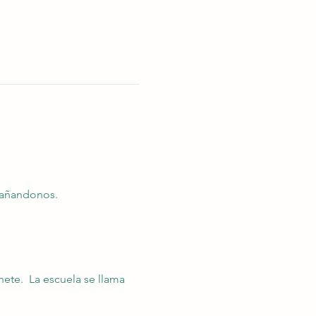
mpañandonos.
nete.  La escuela se llama 