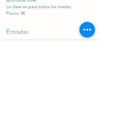
apuntarse sol@.
La clase es para todos los niveles.
Precio: 8€
Entradas
Venta finalizada
Tipo de entrada
Taller Acro Yoga
Precio
8,00 €
+0,20 € de comisión de servicio de entradas