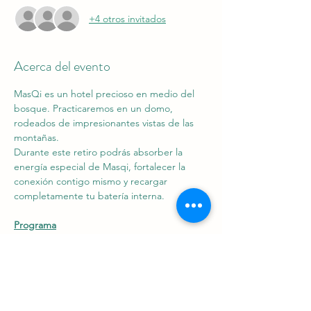
+4 otros invitados
Acerca del evento
MasQi es un hotel precioso en medio del 
bosque. Practicaremos en un domo, 
rodeados de impresionantes vistas de las 
montañas.
Durante este retiro podrás absorber la 
energía especial de Masqi, fortalecer la 
conexión contigo mismo y recargar 
completamente tu batería interna.
Programa
10:30 Bienvenida 
11:00 Ceremonia de cacao + meditación
11:45 Clase de Power Yoga
Mostrar más