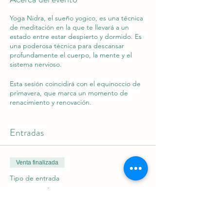
Yoga Nidra, el sueño yogico, es una técnica
de meditación en la que te llevará a un
estado entre estar despierto y dormido. Es
una poderosa técnica para descansar
profundamente el cuerpo, la mente y el
sistema nervioso.
Esta sesión coincidirá con el equinoccio de
primavera, que marca un momento de
renacimiento y renovación.
Si te sientes agotado, un poco
Entradas
desconectado de ti mismo o simplemente
quieres descansar profundamente tu
mente, esta es la clase para ti.
Venta finalizada
Durante la sesión no se realizará ningún
actividad física. Estaremos tumbados
Tipo de entrada
durante toda la sesión.
Yoga Nidra
Es importante llevar ropa cómoda y
Precio
también puedes traer almohadas o mantas.