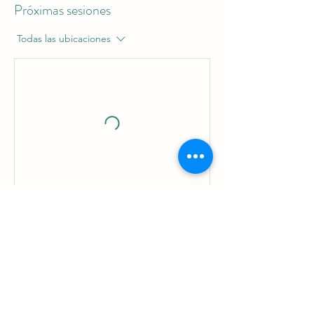
Próximas sesiones
Todas las ubicaciones
Datos de contacto
Puente de las Flores, Valencia,
Spain
Yoga en Lastrellas, Carrer de
Cienfuegos, Valencia, Spain