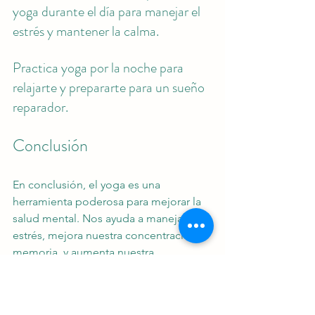
yoga durante el día para manejar el 
estrés y mantener la calma.
Practica yoga por la noche para 
relajarte y prepararte para un sueño 
reparador.
Conclusión
En conclusión, el yoga es una 
herramienta poderosa para mejorar la 
salud mental. Nos ayuda a manejar el 
estrés, mejora nuestra concentración y 
memoria, y aumenta nuestra 
autoestima. Si aún no has incorporado 
el yoga en tu vida, te invitamos a que 
lo pruebes. No necesitas ser un 