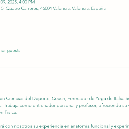
 09, 2025, 4:00 PM
5, Quatre Carreres, 46004 València, Valencia, España
her guests
en Ciencias del Deporte, Coach, Formador de Yoga de Italia. Se
. Trabaja como entrenador personal y profesor, ofreciendo su vi
n Física.
irá con nosotros su experiencia en anatomía funcional y experi