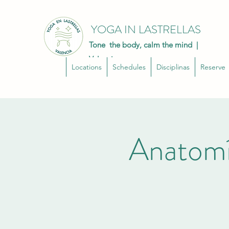
YOGA IN LASTRELLAS
Tone the body, calm the mind |
Valencia
Locations
Schedules
Disciplinas
Reserve
Anatomí