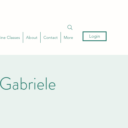
Login
ine Classes
About
Contact
More
Gabriele