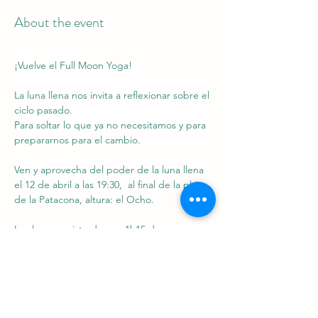
About the event
¡Vuelve el Full Moon Yoga!
La luna llena nos invita a reflexionar sobre el 
ciclo pasado.
Para soltar lo que ya no necesitamos y para 
prepararnos para el cambio.
Ven y aprovecha del poder de la luna llena 
el 12 de abril a las 19:30,  al final de la playa 
de la Patacona, altura: el Ocho.
La clase consiste de una 1h15 de power 
yoga, todos los niveles son bienvenidos.
Hay que llevar:
Read More >