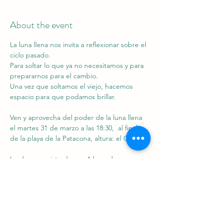
About the event
La luna llena nos invita a reflexionar sobre el 
ciclo pasado.
Para soltar lo que ya no necesitamos y para 
prepararnos para el cambio.
Una vez que soltamos el viejo, hacemos 
espacio para que podamos brillar.
Ven y aprovecha del poder de la luna llena 
el martes 31 de marzo a las 18:30,  al final 
de la playa de la Patacona, altura: el Ocho.
La clase consiste de una 1 hora de power 
yoga, todos los niveles son bienvenidos.
Hay que llevar:
Read More >