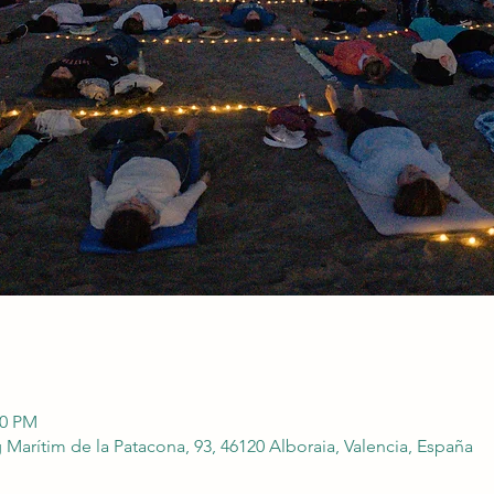
00 PM
 Marítim de la Patacona, 93, 46120 Alboraia, Valencia, España