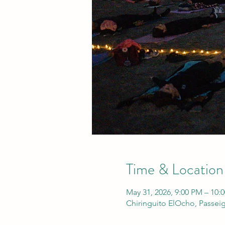
Time & Location
May 31, 2026, 9:00 PM – 10:
Chiringuito ElOcho, Passeig