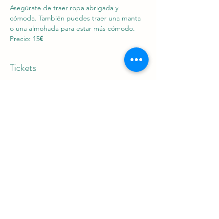
Asegúrate de traer ropa abrigada y 
cómoda. También puedes traer una manta 
o una almohada para estar más cómodo.
Precio: 15
€
Tickets
Sale ended
Ticket type
Yin Yoga & Sound Healing
Price
€16.00
+€0.40 ticket service fee