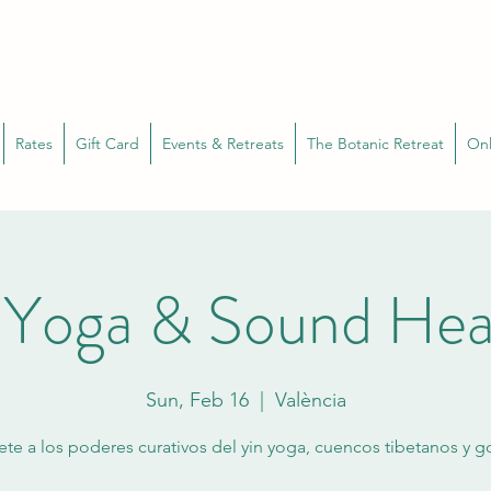
Rates
Gift Card
Events & Retreats
The Botanic Retreat
Onl
 Yoga & Sound Hea
Sun, Feb 16
  |  
València